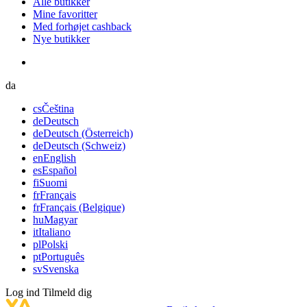
Alle butikker
Mine favoritter
Med forhøjet cashback
Nye butikker
da
cs
Čeština
de
Deutsch
de
Deutsch (Österreich)
de
Deutsch (Schweiz)
en
English
es
Español
fi
Suomi
fr
Français
fr
Français (Belgique)
hu
Magyar
it
Italiano
pl
Polski
pt
Português
sv
Svenska
Log ind
Tilmeld dig