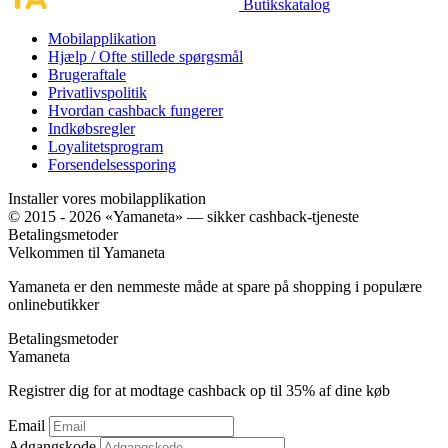
Butikskatalog
Mobilapplikation
Hjælp / Ofte stillede spørgsmål
Brugeraftale
Privatlivspolitik
Hvordan cashback fungerer
Indkøbsregler
Loyalitetsprogram
Forsendelsessporing
Installer vores mobilapplikation
© 2015 - 2026 «Yamaneta» —
sikker cashback-tjeneste
Betalingsmetoder
Velkommen til
Ya
maneta
Yamaneta er den nemmeste måde at spare på shopping i populære
onlinebutikker
Betalingsmetoder
Ya
maneta
Registrer dig for at modtage cashback op til
35%
af dine køb
Email
Adgangskode