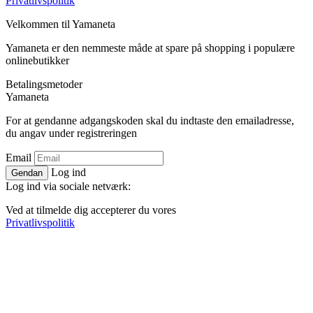
Privatlivspolitik
Velkommen til
Ya
maneta
Yamaneta er den nemmeste måde at spare på shopping i populære
onlinebutikker
Betalingsmetoder
Ya
maneta
For at gendanne adgangskoden skal du indtaste den emailadresse,
du angav under registreringen
Email
Log ind
Gendan
Log ind via sociale netværk:
Ved at tilmelde dig accepterer du vores
Privatlivspolitik