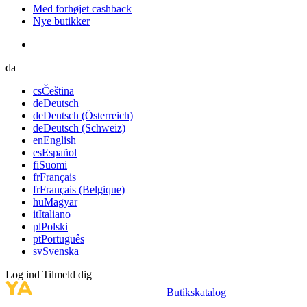
Med forhøjet cashback
Nye butikker
da
cs
Čeština
de
Deutsch
de
Deutsch (Österreich)
de
Deutsch (Schweiz)
en
English
es
Español
fi
Suomi
fr
Français
fr
Français (Belgique)
hu
Magyar
it
Italiano
pl
Polski
pt
Português
sv
Svenska
Log ind
Tilmeld dig
Butikskatalog