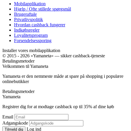
Mobilapplikation
Hjælp / Ofte stillede spørgsmål
Brugeraftale
Privatlivspolitik
Hvordan cashback fungerer
Indkøbsregler
Loyalitetsprogram
Forsendelsessporing
Installer vores mobilapplikation
© 2015 - 2026 «Yamaneta» —
sikker cashback-tjeneste
Betalingsmetoder
Velkommen til
Ya
maneta
Yamaneta er den nemmeste måde at spare på shopping i populære
onlinebutikker
Betalingsmetoder
Ya
maneta
Registrer dig for at modtage cashback op til
35%
af dine køb
Email
Adgangskode
Log ind
Tilmeld dig