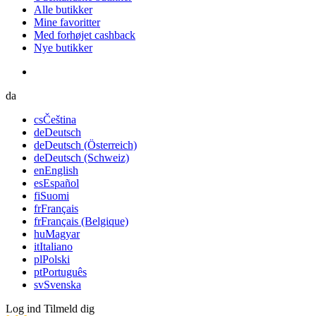
Alle butikker
Mine favoritter
Med forhøjet cashback
Nye butikker
da
cs
Čeština
de
Deutsch
de
Deutsch (Österreich)
de
Deutsch (Schweiz)
en
English
es
Español
fi
Suomi
fr
Français
fr
Français (Belgique)
hu
Magyar
it
Italiano
pl
Polski
pt
Português
sv
Svenska
Log ind
Tilmeld dig