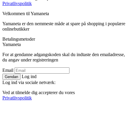
Privatlivspolitik
Velkommen til
Ya
maneta
Yamaneta er den nemmeste måde at spare på shopping i populære
onlinebutikker
Betalingsmetoder
Ya
maneta
For at gendanne adgangskoden skal du indtaste den emailadresse,
du angav under registreringen
Email
Log ind
Gendan
Log ind via sociale netværk:
Ved at tilmelde dig accepterer du vores
Privatlivspolitik