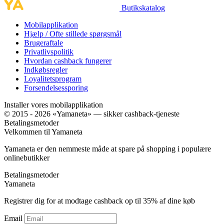
Butikskatalog
Mobilapplikation
Hjælp / Ofte stillede spørgsmål
Brugeraftale
Privatlivspolitik
Hvordan cashback fungerer
Indkøbsregler
Loyalitetsprogram
Forsendelsessporing
Installer vores mobilapplikation
© 2015 - 2026 «Yamaneta» —
sikker cashback-tjeneste
Betalingsmetoder
Velkommen til
Ya
maneta
Yamaneta er den nemmeste måde at spare på shopping i populære
onlinebutikker
Betalingsmetoder
Ya
maneta
Registrer dig for at modtage cashback op til
35%
af dine køb
Email