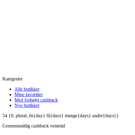
Kategorier
Alle butikker
Mine favoritter
Med forhøjet cashback
Nye butikker
54
{0, plural, én{day} få{days} mange{days} andre{days}}
Gennemsnitlig
cashback ventetid