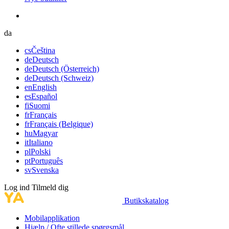
da
cs
Čeština
de
Deutsch
de
Deutsch (Österreich)
de
Deutsch (Schweiz)
en
English
es
Español
fi
Suomi
fr
Français
fr
Français (Belgique)
hu
Magyar
it
Italiano
pl
Polski
pt
Português
sv
Svenska
Log ind
Tilmeld dig
Butikskatalog
Mobilapplikation
Hjælp / Ofte stillede spørgsmål