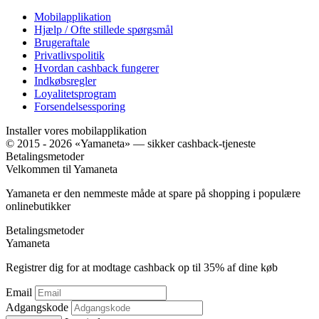
Mobilapplikation
Hjælp / Ofte stillede spørgsmål
Brugeraftale
Privatlivspolitik
Hvordan cashback fungerer
Indkøbsregler
Loyalitetsprogram
Forsendelsessporing
Installer vores mobilapplikation
© 2015 - 2026 «Yamaneta» —
sikker cashback-tjeneste
Betalingsmetoder
Velkommen til
Ya
maneta
Yamaneta er den nemmeste måde at spare på shopping i populære
onlinebutikker
Betalingsmetoder
Ya
maneta
Registrer dig for at modtage cashback op til
35%
af dine køb
Email
Adgangskode