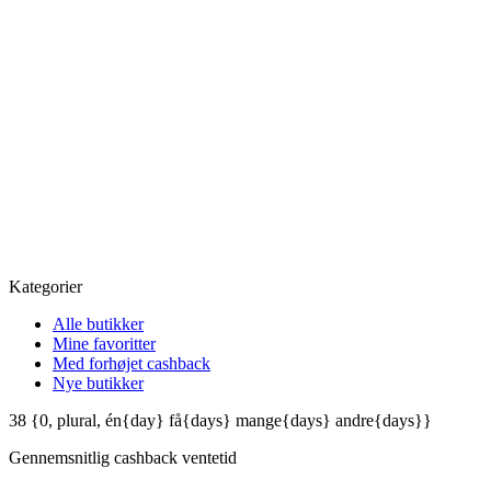
Kategorier
Alle butikker
Mine favoritter
Med forhøjet cashback
Nye butikker
38
{0, plural, én{day} få{days} mange{days} andre{days}}
Gennemsnitlig
cashback ventetid