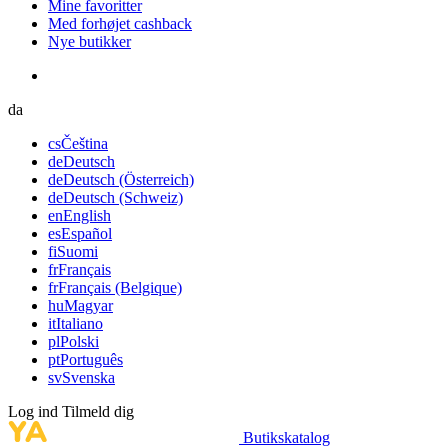
Mine favoritter
Med forhøjet cashback
Nye butikker
da
cs
Čeština
de
Deutsch
de
Deutsch (Österreich)
de
Deutsch (Schweiz)
en
English
es
Español
fi
Suomi
fr
Français
fr
Français (Belgique)
hu
Magyar
it
Italiano
pl
Polski
pt
Português
sv
Svenska
Log ind
Tilmeld dig
Butikskatalog