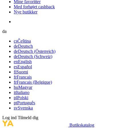
Mine favoritter
Med forhøjet cashback
Nye butikker
da
cs
Čeština
de
Deutsch
de
Deutsch (Österreich)
de
Deutsch (Schweiz)
en
English
es
Español
fi
Suomi
fr
Français
fr
Français (Belgique)
hu
Magyar
it
Italiano
pl
Polski
pt
Português
sv
Svenska
Log ind
Tilmeld dig
Butikskatalog