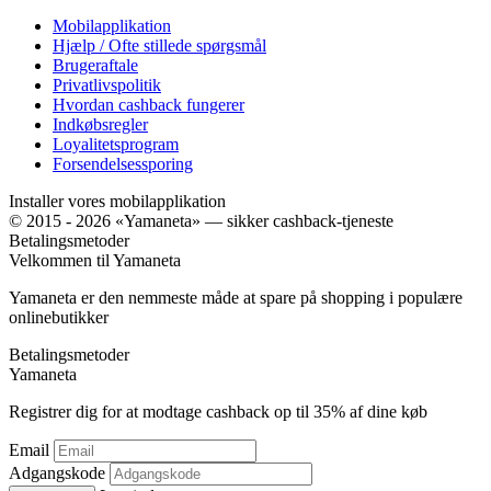
Mobilapplikation
Hjælp / Ofte stillede spørgsmål
Brugeraftale
Privatlivspolitik
Hvordan cashback fungerer
Indkøbsregler
Loyalitetsprogram
Forsendelsessporing
Installer vores mobilapplikation
© 2015 - 2026 «Yamaneta» —
sikker cashback-tjeneste
Betalingsmetoder
Velkommen til
Ya
maneta
Yamaneta er den nemmeste måde at spare på shopping i populære
onlinebutikker
Betalingsmetoder
Ya
maneta
Registrer dig for at modtage cashback op til
35%
af dine køb
Email
Adgangskode