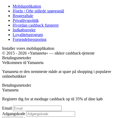
Mobilapplikation
Hjælp / Ofte stillede spørgsmål
Brugeraftale
Privatlivspolitik
Hvordan cashback fungerer
Indkøbsregler
Loyalitetsprogram
Forsendelsessporing
Installer vores mobilapplikation
© 2015 - 2026 «Yamaneta» —
sikker cashback-tjeneste
Betalingsmetoder
Velkommen til
Ya
maneta
Yamaneta er den nemmeste måde at spare på shopping i populære
onlinebutikker
Betalingsmetoder
Ya
maneta
Registrer dig for at modtage cashback op til
35%
af dine køb
Email
Adgangskode