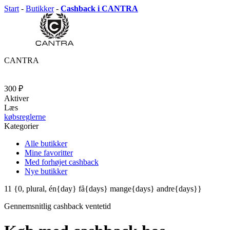
Start
-
Butikker
-
Cashback i CANTRA
CANTRA
300 ₽
Aktiver
Læs
købsreglerne
Kategorier
Alle butikker
Mine favoritter
Med forhøjet cashback
Nye butikker
11
{0, plural, én{day} få{days} mange{days} andre{days}}
Gennemsnitlig
cashback ventetid