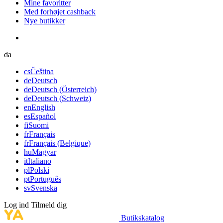
Mine favoritter
Med forhøjet cashback
Nye butikker
da
cs
Čeština
de
Deutsch
de
Deutsch (Österreich)
de
Deutsch (Schweiz)
en
English
es
Español
fi
Suomi
fr
Français
fr
Français (Belgique)
hu
Magyar
it
Italiano
pl
Polski
pt
Português
sv
Svenska
Log ind
Tilmeld dig
Butikskatalog