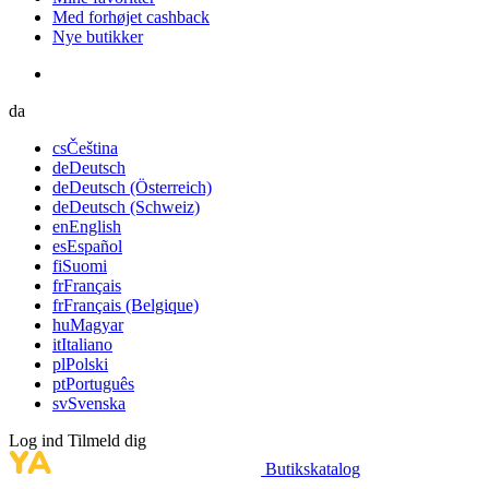
Med forhøjet cashback
Nye butikker
da
cs
Čeština
de
Deutsch
de
Deutsch (Österreich)
de
Deutsch (Schweiz)
en
English
es
Español
fi
Suomi
fr
Français
fr
Français (Belgique)
hu
Magyar
it
Italiano
pl
Polski
pt
Português
sv
Svenska
Log ind
Tilmeld dig
Butikskatalog