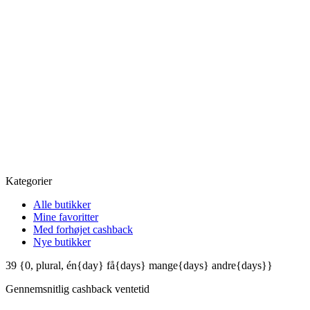
Kategorier
Alle butikker
Mine favoritter
Med forhøjet cashback
Nye butikker
39
{0, plural, én{day} få{days} mange{days} andre{days}}
Gennemsnitlig
cashback ventetid