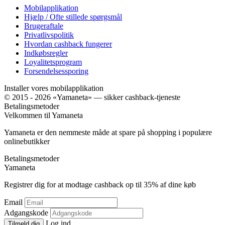
Mobilapplikation
Hjælp / Ofte stillede spørgsmål
Brugeraftale
Privatlivspolitik
Hvordan cashback fungerer
Indkøbsregler
Loyalitetsprogram
Forsendelsessporing
Installer vores mobilapplikation
© 2015 - 2026 «Yamaneta» —
sikker cashback-tjeneste
Betalingsmetoder
Velkommen til
Ya
maneta
Yamaneta er den nemmeste måde at spare på shopping i populære
onlinebutikker
Betalingsmetoder
Ya
maneta
Registrer dig for at modtage cashback op til
35%
af dine køb
Email
Adgangskode
Log ind
Tilmeld dig