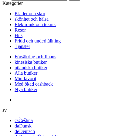
Kategorier
Kläder och skor
skönhet och hälsa
Elektronik och teknik
Resor
Hus
Fritid och underhållning
Tjänster
Försäkring och finans
kinesiska butiker
utländska butiker
Alla butiker
Min favorit
Med ökad cashback
Nya butiker
sv
cs
Čeština
da
Dansk
de
Deutsch