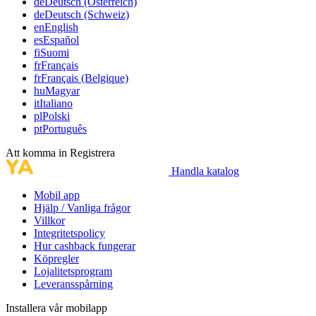
de
Deutsch (Österreich)
de
Deutsch (Schweiz)
en
English
es
Español
fi
Suomi
fr
Français
fr
Français (Belgique)
hu
Magyar
it
Italiano
pl
Polski
pt
Português
Att komma in
Registrera
Handla katalog
Mobil app
Hjälp / Vanliga frågor
Villkor
Integritetspolicy
Hur cashback fungerar
Köpregler
Lojalitetsprogram
Leveransspårning
Installera vår mobilapp