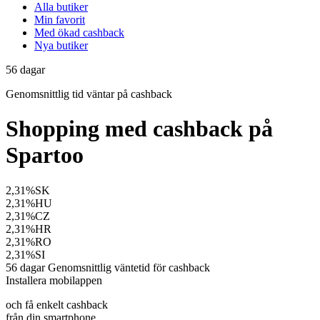
Alla butiker
Min favorit
Med ökad cashback
Nya butiker
56
dagar
Genomsnittlig tid
väntar på cashback
Shopping med cashback på
Spartoo
2,31%
SK
2,31%
HU
2,31%
CZ
2,31%
HR
2,31%
RO
2,31%
SI
56 dagar
Genomsnittlig väntetid för cashback
Installera mobilappen
och få enkelt cashback
från din smartphone