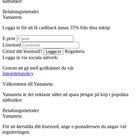
nätbutiker
Betalningsmetoder
Ya
maneta
Logga in för att få cashback innan
35%
från dina inköp
E-post
Lösenord
Glömt ditt lösenord?
Registrera
Logga in
Logga in via sociala nätverk:
Genom att gå med godkänner du vår
Integritetspolicy
Välkommen till
Ya
maneta
Yamaneta är det enklaste sättet att spara pengar på köp i populära
nätbutiker
Betalningsmetoder
Ya
maneta
För att återställa ditt lösenord, ange e-postadressen du angav vid
registreringen.