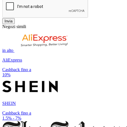
Invia
Negozi simili
in alto
AliExpress
Cashback fino a
10%
SHEIN
Cashback fino a
1.5% - 7%