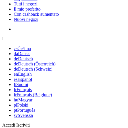
Tutti i negozi
Il mio preferito
Con cashback aumentato
Nuovi negozi
it
cs
Čeština
da
Dansk
de
Deutsch
de
Deutsch (Österreich)
de
Deutsch (Schweiz)
en
English
es
Español
fi
Suomi
fr
Français
fr
Français (Belgique)
hu
Magyar
pl
Polski
pt
Português
sv
Svenska
Accedi
Iscriviti