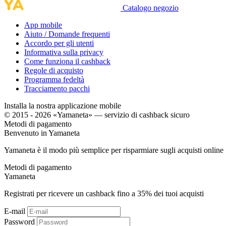
Catalogo negozio
App mobile
Aiuto / Domande frequenti
Accordo per gli utenti
Informativa sulla privacy
Come funziona il cashback
Regole di acquisto
Programma fedeltà
Tracciamento pacchi
Installa la nostra applicazione mobile
© 2015 - 2026 «Yamaneta» —
servizio di cashback sicuro
Metodi di pagamento
Benvenuto in
Ya
maneta
Yamaneta è il modo più semplice per risparmiare sugli acquisti online
Metodi di pagamento
Ya
maneta
Registrati per ricevere un cashback fino a
35%
dei tuoi acquisti
E-mail
Password