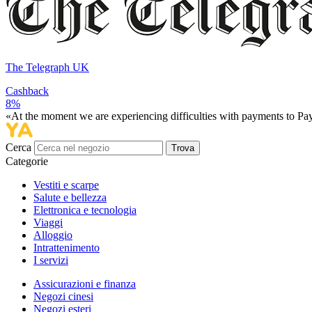
The Telegraph UK
Cashback
8%
«At the moment we are experiencing difficulties with payments to PayP
Cerca
Trova
Categorie
Vestiti e scarpe
Salute e bellezza
Elettronica e tecnologia
Viaggi
Alloggio
Intrattenimento
I servizi
Assicurazioni e finanza
Negozi cinesi
Negozi esteri