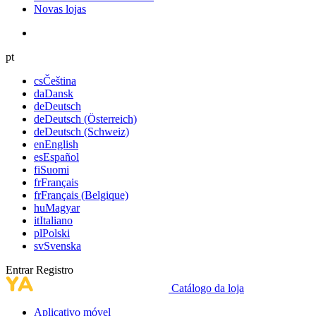
Novas lojas
pt
cs
Čeština
da
Dansk
de
Deutsch
de
Deutsch (Österreich)
de
Deutsch (Schweiz)
en
English
es
Español
fi
Suomi
fr
Français
fr
Français (Belgique)
hu
Magyar
it
Italiano
pl
Polski
sv
Svenska
Entrar
Registro
Catálogo da loja
Aplicativo móvel