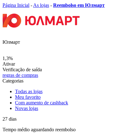
Página Inicial
-
As lojas
-
Reembolso em Юлмарт
Юлмарт
1,3%
Ativar
Verificação de saída
regras de compras
Categorias
Todas as lojas
Meu favorito
Com aumento de cashback
Novas lojas
27
dias
Tempo médio
aguardando reembolso