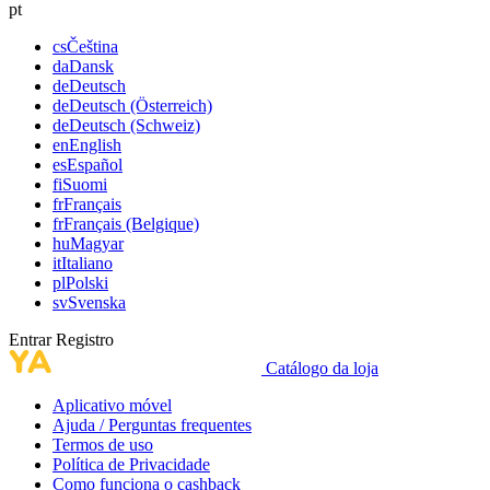
pt
cs
Čeština
da
Dansk
de
Deutsch
de
Deutsch (Österreich)
de
Deutsch (Schweiz)
en
English
es
Español
fi
Suomi
fr
Français
fr
Français (Belgique)
hu
Magyar
it
Italiano
pl
Polski
sv
Svenska
Entrar
Registro
Catálogo da loja
Aplicativo móvel
Ajuda / Perguntas frequentes
Termos de uso
Política de Privacidade
Como funciona o cashback