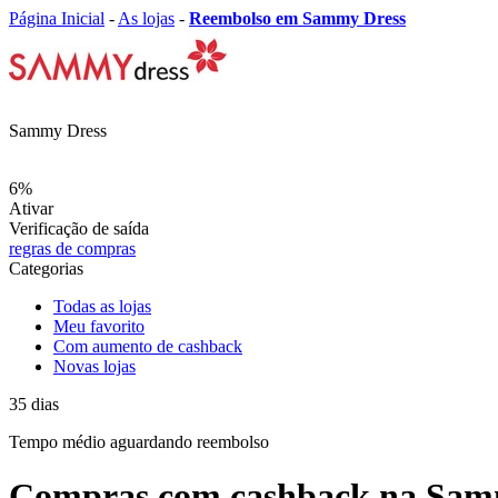
Página Inicial
-
As lojas
-
Reembolso em Sammy Dress
Sammy Dress
6%
Ativar
Verificação de saída
regras de compras
Categorias
Todas as lojas
Meu favorito
Com aumento de cashback
Novas lojas
35
dias
Tempo médio
aguardando reembolso
Compras com cashback na Sam