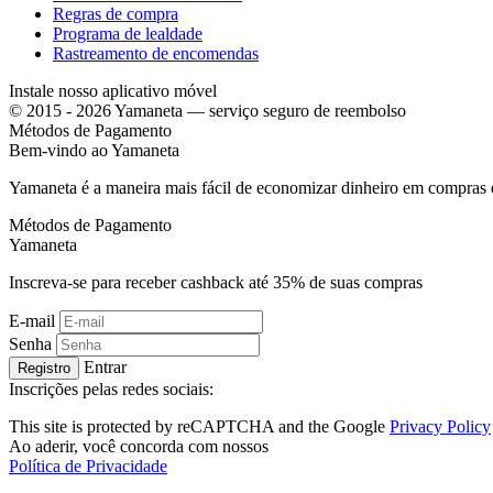
Regras de compra
Programa de lealdade
Rastreamento de encomendas
Instale nosso aplicativo móvel
© 2015 - 2026 Yamaneta —
serviço seguro de reembolso
Métodos de Pagamento
Bem-vindo ao
Ya
maneta
Yamaneta é a maneira mais fácil de economizar dinheiro em compras 
Métodos de Pagamento
Ya
maneta
Inscreva-se para receber cashback até
35%
de suas compras
E-mail
Senha
Entrar
Registro
Inscrições pelas redes sociais:
This site is protected by reCAPTCHA and the Google
Privacy Policy
Ao aderir, você concorda com nossos
Política de Privacidade