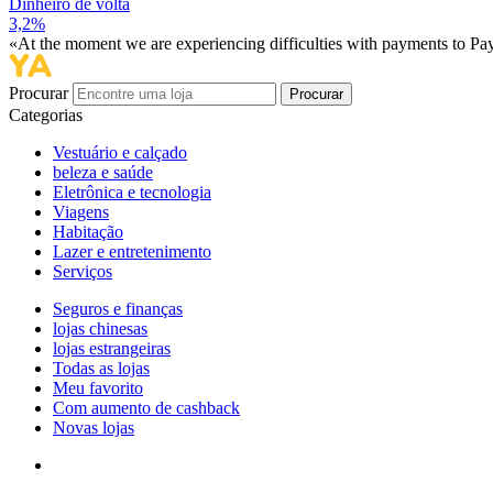
Dinheiro de volta
3,2%
«At the moment we are experiencing difficulties with payments to PayP
Procurar
Procurar
Categorias
Vestuário e calçado
beleza e saúde
Eletrônica e tecnologia
Viagens
Habitação
Lazer e entretenimento
Serviços
Seguros e finanças
lojas chinesas
lojas estrangeiras
Todas as lojas
Meu favorito
Com aumento de cashback
Novas lojas