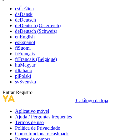
cs
Čeština
da
Dansk
de
Deutsch
de
Deutsch (Österreich)
de
Deutsch (Schweiz)
en
English
es
Español
fi
Suomi
fr
Français
fr
Français (Belgique)
hu
Magyar
it
Italiano
pl
Polski
sv
Svenska
Entrar
Registro
Catálogo da loja
Aplicativo móvel
Ajuda / Perguntas frequentes
Termos de uso
Política de Privacidade
Como funciona o cashback
Regras de compra