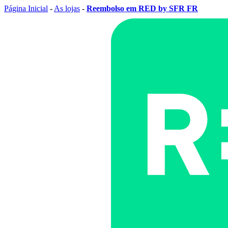
Página Inicial
-
As lojas
-
Reembolso em RED by SFR FR