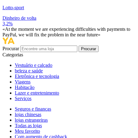
Lotto-sport
Dinheiro de volta
3,2%
«At the moment we are experiencing difficulties with payments to
PayPal, we will fix the problem in the near future»
Procurar
Procurar
Categorias
Vestuário e calçado
beleza e saúde
Eletrônica e tecnologia
Viagens
Habitação
Lazer e entretenimento
Serviços
Seguros e finanças
lojas chinesas
lojas estrangeiras
Todas as lojas
Meu favorito
Com aumento de cashback