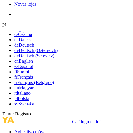
Novas lojas
pt
cs
Čeština
da
Dansk
de
Deutsch
de
Deutsch (Österreich)
de
Deutsch (Schweiz)
en
English
es
Español
fi
Suomi
fr
Français
fr
Français (Belgique)
hu
Magyar
it
Italiano
pl
Polski
sv
Svenska
Entrar
Registro
Catálogo da loja
Aplicativo móvel