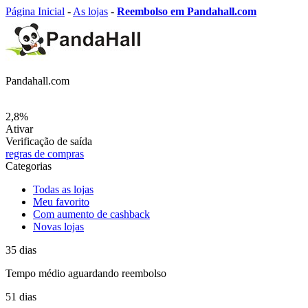
Página Inicial
-
As lojas
-
Reembolso em Pandahall.com
Pandahall.com
2,8%
Ativar
Verificação de saída
regras de compras
Categorias
Todas as lojas
Meu favorito
Com aumento de cashback
Novas lojas
35
dias
Tempo médio
aguardando reembolso
51
dias