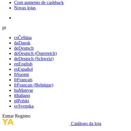
Com aumento de cashback
Novas lojas
pt
cs
Čeština
da
Dansk
de
Deutsch
de
Deutsch (Österreich)
de
Deutsch (Schweiz)
en
English
es
Español
fi
Suomi
fr
Français
fr
Français (Belgique)
hu
Magyar
it
Italiano
pl
Polski
sv
Svenska
Entrar
Registro
Catálogo da loja