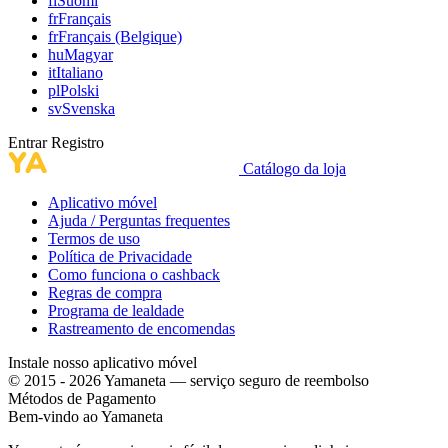
fi
Suomi
fr
Français
fr
Français (Belgique)
hu
Magyar
it
Italiano
pl
Polski
sv
Svenska
Entrar
Registro
Catálogo da loja
Aplicativo móvel
Ajuda / Perguntas frequentes
Termos de uso
Política de Privacidade
Como funciona o cashback
Regras de compra
Programa de lealdade
Rastreamento de encomendas
Instale nosso aplicativo móvel
© 2015 - 2026 Yamaneta —
serviço seguro de reembolso
Métodos de Pagamento
Bem-vindo ao
Ya
maneta