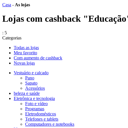
Сasa
-
As lojas
Lojas com cashback "Educação
: 5
Categorias
Todas as lojas
Meu favorito
Com aumento de cashback
Novas lojas
Vestuário e calçado
Pano
Sapato
Acessórios
beleza e saúde
Eletrônica e tecnologia
Foto e vídeo
Programas
Eletrodomésticos
Telefones e tablets
Computadores e notebooks