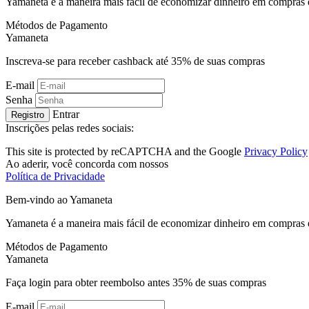
Yamaneta é a maneira mais fácil de economizar dinheiro em compras 
Métodos de Pagamento
Ya
maneta
Inscreva-se para receber cashback até
35%
de suas compras
E-mail
Senha
Entrar
Registro
Inscrições pelas redes sociais:
This site is protected by reCAPTCHA and the Google
Privacy Policy
Ao aderir, você concorda com nossos
Política de Privacidade
Bem-vindo ao
Ya
maneta
Yamaneta é a maneira mais fácil de economizar dinheiro em compras 
Métodos de Pagamento
Ya
maneta
Faça login para obter reembolso antes
35%
de suas compras
E-mail