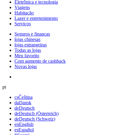
Eletrônica e tecnologia
Viagens
Habitação
Lazer e entretenimento
Serviços
Seguros e finanças
lojas chinesas
lojas estrangeiras
Todas as lojas
Meu favorito
Com aumento de cashback
Novas lojas
pt
cs
Čeština
da
Dansk
de
Deutsch
de
Deutsch (Österreich)
de
Deutsch (Schweiz)
en
English
es
Español