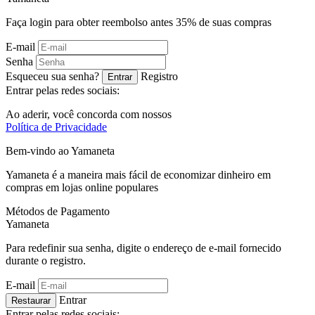
Faça login para obter reembolso antes
35%
de suas compras
E-mail
Senha
Esqueceu sua senha?
Registro
Entrar
Entrar pelas redes sociais:
Ao aderir, você concorda com nossos
Política de Privacidade
Bem-vindo ao
Ya
maneta
Yamaneta é a maneira mais fácil de economizar dinheiro em
compras em lojas online populares
Métodos de Pagamento
Ya
maneta
Para redefinir sua senha, digite o endereço de e-mail fornecido
durante o registro.
E-mail
Entrar
Restaurar
Entrar pelas redes sociais: