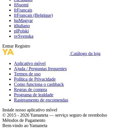
fi
Suomi
fr
Français
fr
Français (Belgique)
hu
Magyar
it
Italiano
pl
Polski
sv
Svenska
Entrar
Registro
Catálogo da loja
Aplicativo móvel
Ajuda / Perguntas frequentes
Termos de uso
Política de Privacidade
Como funciona o cashback
Regras de compra
Programa de lealdade
Rastreamento de encomendas
Instale nosso aplicativo móvel
© 2015 - 2026 Yamaneta —
serviço seguro de reembolso
Métodos de Pagamento
Bem-vindo ao
Ya
maneta