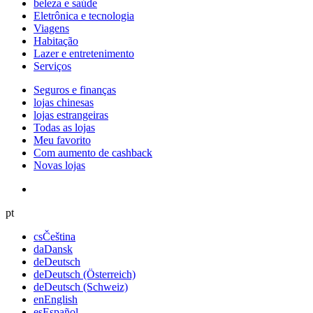
beleza e saúde
Eletrônica e tecnologia
Viagens
Habitação
Lazer e entretenimento
Serviços
Seguros e finanças
lojas chinesas
lojas estrangeiras
Todas as lojas
Meu favorito
Com aumento de cashback
Novas lojas
pt
cs
Čeština
da
Dansk
de
Deutsch
de
Deutsch (Österreich)
de
Deutsch (Schweiz)
en
English
es
Español