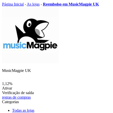
Página Inicial
-
As lojas
-
Reembolso em MusicMagpie UK
MusicMagpie UK
1,12%
Ativar
Verificação de saída
regras de compras
Categorias
Todas as lojas