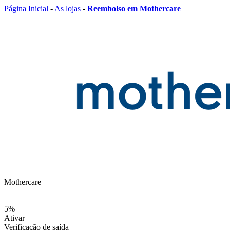
Página Inicial
-
As lojas
-
Reembolso em Mothercare
Mothercare
5%
Ativar
Verificação de saída