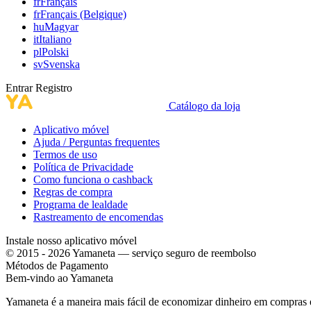
fr
Français
fr
Français (Belgique)
hu
Magyar
it
Italiano
pl
Polski
sv
Svenska
Entrar
Registro
Catálogo da loja
Aplicativo móvel
Ajuda / Perguntas frequentes
Termos de uso
Política de Privacidade
Como funciona o cashback
Regras de compra
Programa de lealdade
Rastreamento de encomendas
Instale nosso aplicativo móvel
© 2015 - 2026 Yamaneta —
serviço seguro de reembolso
Métodos de Pagamento
Bem-vindo ao
Ya
maneta
Yamaneta é a maneira mais fácil de economizar dinheiro em compras 