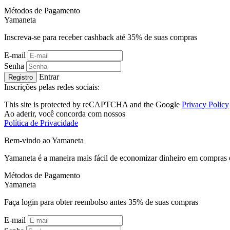
Métodos de Pagamento
Ya
maneta
Inscreva-se para receber cashback até
35%
de suas compras
E-mail
Senha
Entrar
Registro
Inscrições pelas redes sociais:
This site is protected by reCAPTCHA and the Google
Privacy Policy
Ao aderir, você concorda com nossos
Política de Privacidade
Bem-vindo ao
Ya
maneta
Yamaneta é a maneira mais fácil de economizar dinheiro em compras 
Métodos de Pagamento
Ya
maneta
Faça login para obter reembolso antes
35%
de suas compras
E-mail