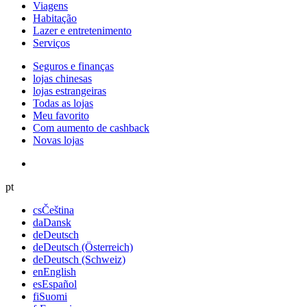
Viagens
Habitação
Lazer e entretenimento
Serviços
Seguros e finanças
lojas chinesas
lojas estrangeiras
Todas as lojas
Meu favorito
Com aumento de cashback
Novas lojas
pt
cs
Čeština
da
Dansk
de
Deutsch
de
Deutsch (Österreich)
de
Deutsch (Schweiz)
en
English
es
Español
fi
Suomi