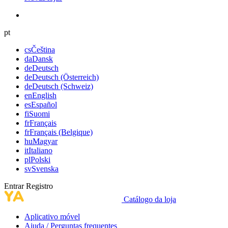
pt
cs
Čeština
da
Dansk
de
Deutsch
de
Deutsch (Österreich)
de
Deutsch (Schweiz)
en
English
es
Español
fi
Suomi
fr
Français
fr
Français (Belgique)
hu
Magyar
it
Italiano
pl
Polski
sv
Svenska
Entrar
Registro
Catálogo da loja
Aplicativo móvel
Ajuda / Perguntas frequentes