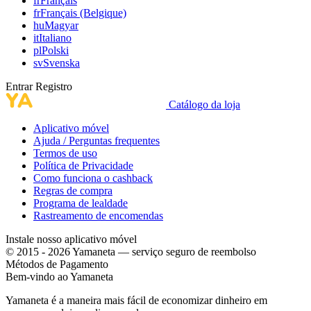
fr
Français
fr
Français (Belgique)
hu
Magyar
it
Italiano
pl
Polski
sv
Svenska
Entrar
Registro
Catálogo da loja
Aplicativo móvel
Ajuda / Perguntas frequentes
Termos de uso
Política de Privacidade
Como funciona o cashback
Regras de compra
Programa de lealdade
Rastreamento de encomendas
Instale nosso aplicativo móvel
© 2015 - 2026 Yamaneta —
serviço seguro de reembolso
Métodos de Pagamento
Bem-vindo ao
Ya
maneta
Yamaneta é a maneira mais fácil de economizar dinheiro em