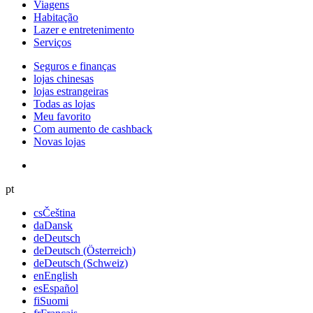
Viagens
Habitação
Lazer e entretenimento
Serviços
Seguros e finanças
lojas chinesas
lojas estrangeiras
Todas as lojas
Meu favorito
Com aumento de cashback
Novas lojas
pt
cs
Čeština
da
Dansk
de
Deutsch
de
Deutsch (Österreich)
de
Deutsch (Schweiz)
en
English
es
Español
fi
Suomi