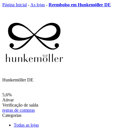
Página Inicial
-
As lojas
-
Reembolso em Hunkemöller DE
Hunkemöller DE
5,6%
Ativar
Verificação de saída
regras de compras
Categorias
Todas as lojas