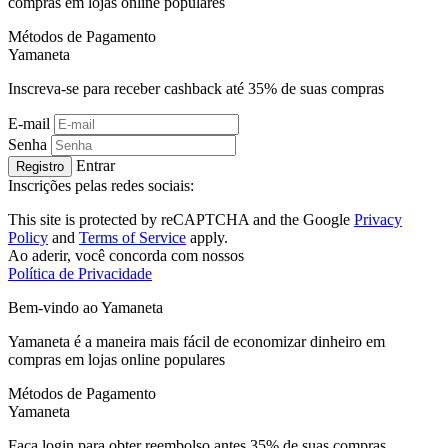
compras em lojas online populares
Métodos de Pagamento
Ya
maneta
Inscreva-se para receber cashback até
35%
de suas compras
E-mail
Senha
Entrar
Registro
Inscrições pelas redes sociais:
This site is protected by reCAPTCHA and the Google
Privacy
Policy
and
Terms of Service
apply.
Ao aderir, você concorda com nossos
Política de Privacidade
Bem-vindo ao
Ya
maneta
Yamaneta é a maneira mais fácil de economizar dinheiro em
compras em lojas online populares
Métodos de Pagamento
Ya
maneta
Faça login para obter reembolso antes
35%
de suas compras