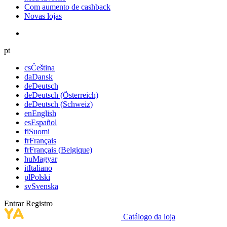
Com aumento de cashback
Novas lojas
pt
cs
Čeština
da
Dansk
de
Deutsch
de
Deutsch (Österreich)
de
Deutsch (Schweiz)
en
English
es
Español
fi
Suomi
fr
Français
fr
Français (Belgique)
hu
Magyar
it
Italiano
pl
Polski
sv
Svenska
Entrar
Registro
Catálogo da loja