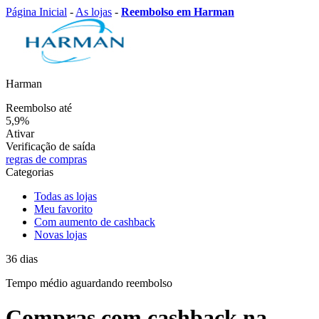
Página Inicial
-
As lojas
-
Reembolso em Harman
Harman
Reembolso até
5,9%
Ativar
Verificação de saída
regras de compras
Categorias
Todas as lojas
Meu favorito
Com aumento de cashback
Novas lojas
36
dias
Tempo médio
aguardando reembolso
Compras com cashback na