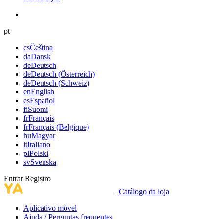
pt
cs
Čeština
da
Dansk
de
Deutsch
de
Deutsch (Österreich)
de
Deutsch (Schweiz)
en
English
es
Español
fi
Suomi
fr
Français
fr
Français (Belgique)
hu
Magyar
it
Italiano
pl
Polski
sv
Svenska
Entrar
Registro
Catálogo da loja
Aplicativo móvel
Ajuda / Perguntas frequentes