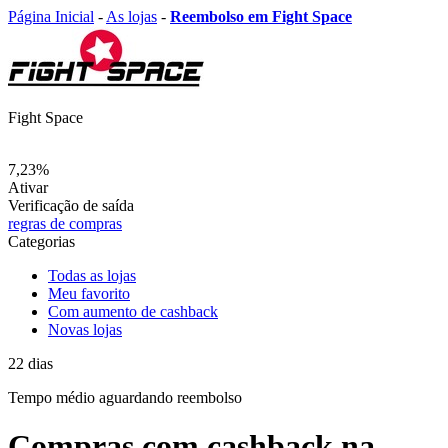
Página Inicial
-
As lojas
-
Reembolso em Fight Space
Fight Space
7,23%
Ativar
Verificação de saída
regras de compras
Categorias
Todas as lojas
Meu favorito
Com aumento de cashback
Novas lojas
22
dias
Tempo médio
aguardando reembolso
Compras com cashback na