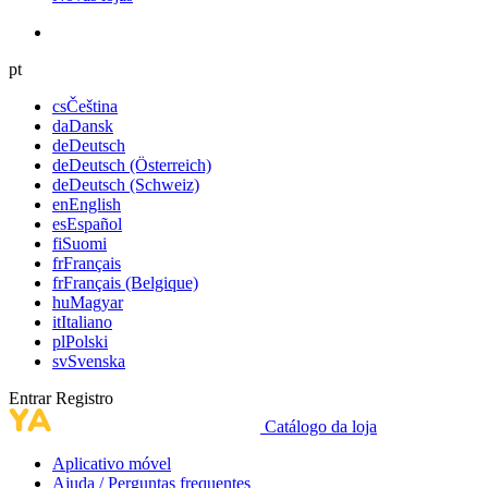
pt
cs
Čeština
da
Dansk
de
Deutsch
de
Deutsch (Österreich)
de
Deutsch (Schweiz)
en
English
es
Español
fi
Suomi
fr
Français
fr
Français (Belgique)
hu
Magyar
it
Italiano
pl
Polski
sv
Svenska
Entrar
Registro
Catálogo da loja
Aplicativo móvel
Ajuda / Perguntas frequentes