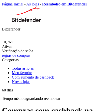
Página Inicial
-
As lojas
-
Reembolso em Bitdefender
Bitdefender
10,76%
Ativar
Verificação de saída
regras de compras
Categorias
Todas as lojas
Meu favorito
Com aumento de cashback
Novas lojas
60
dias
Tempo médio
aguardando reembolso
Compras com cashback na