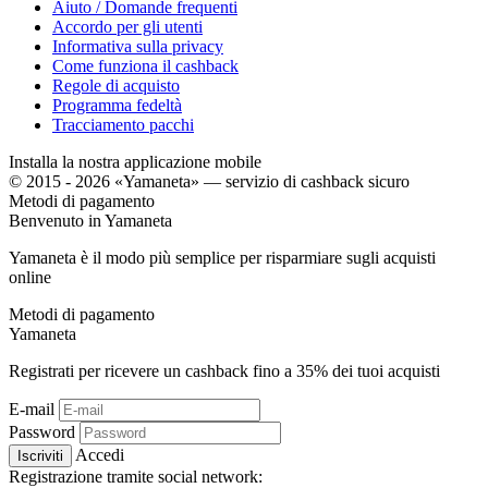
Aiuto / Domande frequenti
Accordo per gli utenti
Informativa sulla privacy
Come funziona il cashback
Regole di acquisto
Programma fedeltà
Tracciamento pacchi
Installa la nostra applicazione mobile
© 2015 - 2026 «Yamaneta» —
servizio di cashback sicuro
Metodi di pagamento
Benvenuto in
Ya
maneta
Yamaneta è il modo più semplice per risparmiare sugli acquisti
online
Metodi di pagamento
Ya
maneta
Registrati per ricevere un cashback fino a
35%
dei tuoi acquisti
E-mail
Password
Accedi
Iscriviti
Registrazione tramite social network: