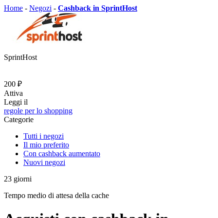
Home
-
Negozi
-
Cashback in SprintHost
SprintHost
200 ₽
Attiva
Leggi il
regole per lo shopping
Categorie
Tutti i negozi
Il mio preferito
Con cashback aumentato
Nuovi negozi
23
giorni
Tempo medio di attesa della cache