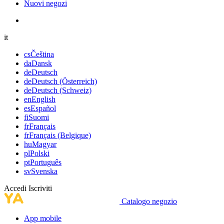
Nuovi negozi
it
cs
Čeština
da
Dansk
de
Deutsch
de
Deutsch (Österreich)
de
Deutsch (Schweiz)
en
English
es
Español
fi
Suomi
fr
Français
fr
Français (Belgique)
hu
Magyar
pl
Polski
pt
Português
sv
Svenska
Accedi
Iscriviti
Catalogo negozio
App mobile