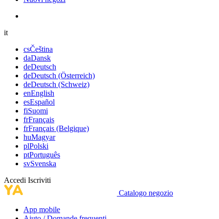
it
cs
Čeština
da
Dansk
de
Deutsch
de
Deutsch (Österreich)
de
Deutsch (Schweiz)
en
English
es
Español
fi
Suomi
fr
Français
fr
Français (Belgique)
hu
Magyar
pl
Polski
pt
Português
sv
Svenska
Accedi
Iscriviti
Catalogo negozio
App mobile
Aiuto / Domande frequenti