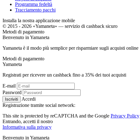
Programma fedeltà
Tracciamento pacchi
Installa la nostra applicazione mobile
© 2015 - 2026 «Yamaneta» —
servizio di cashback sicuro
Metodi di pagamento
Benvenuto in
Ya
maneta
Yamaneta è il modo più semplice per risparmiare sugli acquisti online
Metodi di pagamento
Ya
maneta
Registrati per ricevere un cashback fino a
35%
dei tuoi acquisti
E-mail
Password
Accedi
Iscriviti
Registrazione tramite social network:
This site is protected by reCAPTCHA and the Google
Privacy Policy
Entrando, accetti il ​​nostro
Informativa sulla privacy
Benvenuto in
Ya
maneta