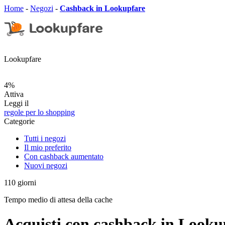
Home
-
Negozi
-
Cashback in Lookupfare
Lookupfare
4%
Attiva
Leggi il
regole per lo shopping
Categorie
Tutti i negozi
Il mio preferito
Con cashback aumentato
Nuovi negozi
110
giorni
Tempo medio di attesa della cache
Acquisti con cashback in Looku