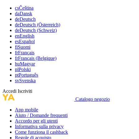
cs
Čeština
da
Dansk
de
Deutsch
de
Deutsch (Österreich)
de
Deutsch (Schweiz)
en
English
es
Español
fi
Suomi
fr
Français
fr
Français (Belgique)
hu
Magyar
pl
Polski
pt
Português
sv
Svenska
Accedi
Iscriviti
Catalogo negozio
App mobile
Aiuto / Domande frequenti
Accordo per gli utenti
Informativa sulla privacy
Come funziona il cashback
Regole di acquisto