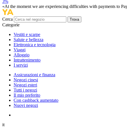
3%
«At the moment we are experiencing difficulties with payments to PayP
Cerca
Trova
Categorie
Vestiti e scarpe
Salute e bellezza
Elettronica e tecnologia
Viaggi
Alloggio
Intrattenimento
I servizi
Assicurazioni e finanza
Negozi cinesi
Negozi esteri
Tutti i negozi
Il mio preferito
Con cashback aumentato
Nuovi negozi
it