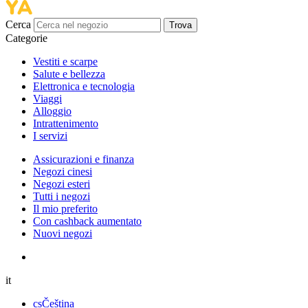
Cerca
Trova
Categorie
Vestiti e scarpe
Salute e bellezza
Elettronica e tecnologia
Viaggi
Alloggio
Intrattenimento
I servizi
Assicurazioni e finanza
Negozi cinesi
Negozi esteri
Tutti i negozi
Il mio preferito
Con cashback aumentato
Nuovi negozi
it
cs
Čeština