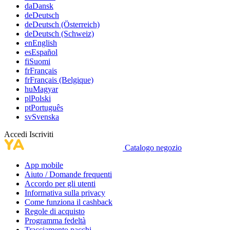
da
Dansk
de
Deutsch
de
Deutsch (Österreich)
de
Deutsch (Schweiz)
en
English
es
Español
fi
Suomi
fr
Français
fr
Français (Belgique)
hu
Magyar
pl
Polski
pt
Português
sv
Svenska
Accedi
Iscriviti
Catalogo negozio
App mobile
Aiuto / Domande frequenti
Accordo per gli utenti
Informativa sulla privacy
Come funziona il cashback
Regole di acquisto
Programma fedeltà
Tracciamento pacchi