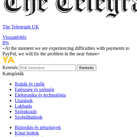
The Telegraph UK
Visszatérítés
8%
«At the moment we are experiencing difficulties with payments to
PayPal, we will fix the problem in the near future»
Keresés
Keresés
Kategóriák
Ruhák és cipők
Egészség és szépség
Elektronika és technológia
Utazások
Lakhatás
Szórakozás
Szolgáltatások
Biztosítás és pénzügyek
Kínai boltok