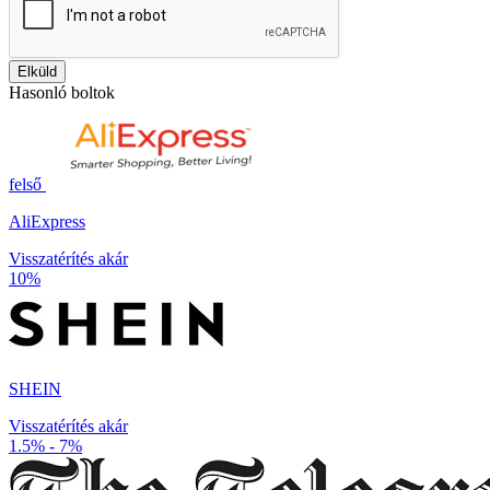
Elküld
Hasonló boltok
felső
AliExpress
Visszatérítés akár
10%
SHEIN
Visszatérítés akár
1.5% - 7%