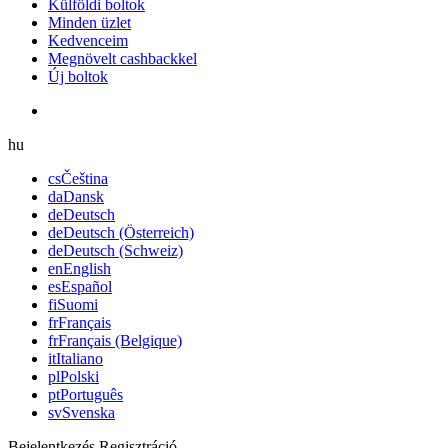
Külföldi boltok
Minden üzlet
Kedvenceim
Megnövelt cashbackkel
Új boltok
hu
cs
Čeština
da
Dansk
de
Deutsch
de
Deutsch (Österreich)
de
Deutsch (Schweiz)
en
English
es
Español
fi
Suomi
fr
Français
fr
Français (Belgique)
it
Italiano
pl
Polski
pt
Português
sv
Svenska
Bejelentkezés
Regisztráció