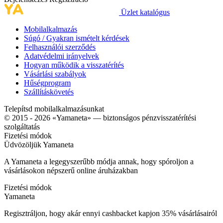
Üzlet katalógus
Mobilalkalmazás
Súgó / Gyakran ismételt kérdések
Felhasználói szerződés
Adatvédelmi irányelvek
Hogyan működik a visszatérítés
Vásárlási szabályok
Hűségprogram
Szállításkövetés
Telepítsd mobilalkalmazásunkat
© 2015 - 2026 «Yamaneta» —
biztonságos pénzvisszatérítési
szolgáltatás
Fizetési módok
Üdvözöljük
Ya
maneta
A Yamaneta a legegyszerűbb módja annak, hogy spóroljon a
vásárlásokon népszerű online áruházakban
Fizetési módok
Ya
maneta
Regisztráljon, hogy akár ennyi cashbacket kapjon
35%
vásárlásairól