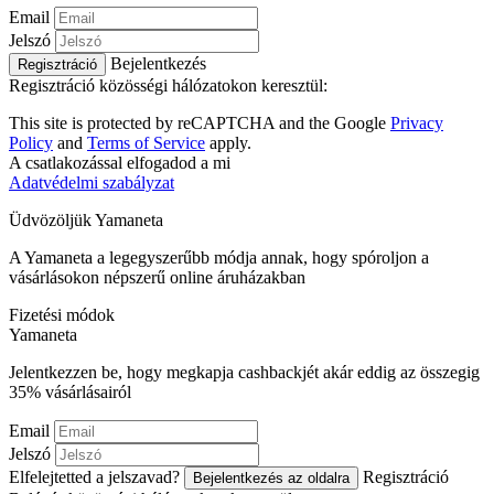
Email
Jelszó
Bejelentkezés
Regisztráció
Regisztráció közösségi hálózatokon keresztül:
This site is protected by reCAPTCHA and the Google
Privacy
Policy
and
Terms of Service
apply.
A csatlakozással elfogadod a mi
Adatvédelmi szabályzat
Üdvözöljük
Ya
maneta
A Yamaneta a legegyszerűbb módja annak, hogy spóroljon a
vásárlásokon népszerű online áruházakban
Fizetési módok
Ya
maneta
Jelentkezzen be, hogy megkapja cashbackjét akár eddig az összegig
35%
vásárlásairól
Email
Jelszó
Elfelejtetted a jelszavad?
Regisztráció
Bejelentkezés az oldalra