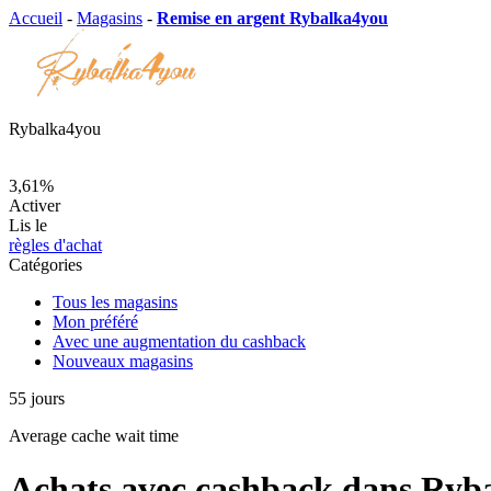
Accueil
-
Magasins
-
Remise en argent Rybalka4you
Rybalka4you
3,61%
Activer
Lis le
règles d'achat
Catégories
Tous les magasins
Mon préféré
Avec une augmentation du cashback
Nouveaux magasins
55
jours
Average
cache wait time
Achats avec cashback dans Ryb