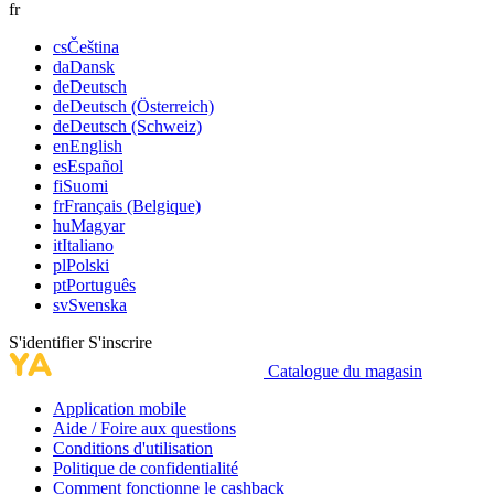
fr
cs
Čeština
da
Dansk
de
Deutsch
de
Deutsch (Österreich)
de
Deutsch (Schweiz)
en
English
es
Español
fi
Suomi
fr
Français (Belgique)
hu
Magyar
it
Italiano
pl
Polski
pt
Português
sv
Svenska
S'identifier
S'inscrire
Catalogue du magasin
Application mobile
Aide / Foire aux questions
Conditions d'utilisation
Politique de confidentialité
Comment fonctionne le cashback