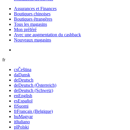
Assurances et Finances
Boutiques chinoises
Boutiques étrangères
Tous les magasins
Mon préféré
Avec une augmentation du cashback
Nouveaux magasins
fr
cs
Čeština
da
Dansk
de
Deutsch
de
Deutsch (Österreich)
de
Deutsch (Schweiz)
en
English
es
Español
fi
Suomi
fr
Français (Belgique)
hu
Magyar
it
Italiano
pl
Polski