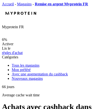
Accueil
-
Magasins
-
Remise en argent Myprotein FR
Myprotein FR
6%
Activer
Lis le
règles d'achat
Catégories
Tous les magasins
Mon préféré
Avec une augmentation du cashback
Nouveaux magasins
66
jours
Average
cache wait time
Achats avec cashback dans