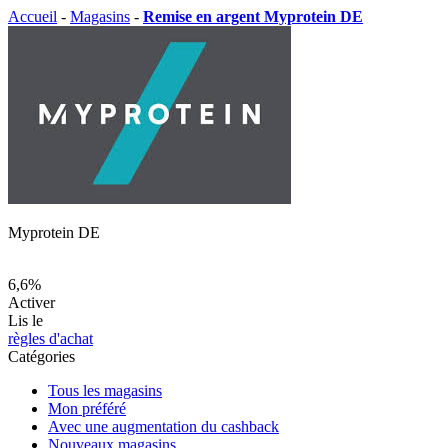
Accueil
-
Magasins
-
Remise en argent Myprotein DE
Myprotein DE
6,6%
Activer
Lis le
règles d'achat
Catégories
Tous les magasins
Mon préféré
Avec une augmentation du cashback
Nouveaux magasins