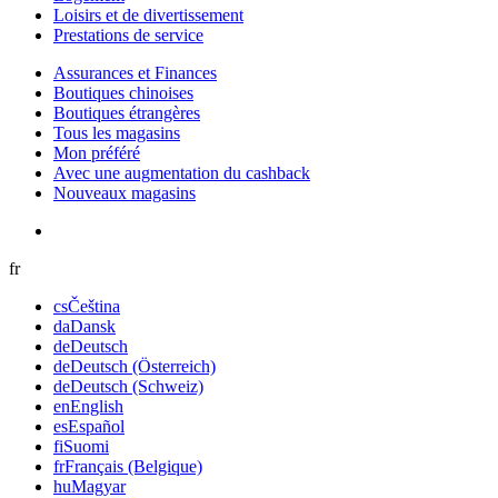
Loisirs et de divertissement
Prestations de service
Assurances et Finances
Boutiques chinoises
Boutiques étrangères
Tous les magasins
Mon préféré
Avec une augmentation du cashback
Nouveaux magasins
fr
cs
Čeština
da
Dansk
de
Deutsch
de
Deutsch (Österreich)
de
Deutsch (Schweiz)
en
English
es
Español
fi
Suomi
fr
Français (Belgique)
hu
Magyar