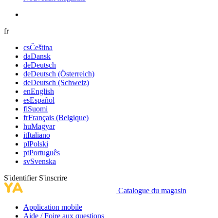
fr
cs
Čeština
da
Dansk
de
Deutsch
de
Deutsch (Österreich)
de
Deutsch (Schweiz)
en
English
es
Español
fi
Suomi
fr
Français (Belgique)
hu
Magyar
it
Italiano
pl
Polski
pt
Português
sv
Svenska
S'identifier
S'inscrire
Catalogue du magasin
Application mobile
Aide / Foire aux questions