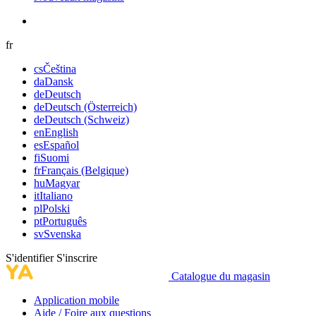
fr
cs
Čeština
da
Dansk
de
Deutsch
de
Deutsch (Österreich)
de
Deutsch (Schweiz)
en
English
es
Español
fi
Suomi
fr
Français (Belgique)
hu
Magyar
it
Italiano
pl
Polski
pt
Português
sv
Svenska
S'identifier
S'inscrire
Catalogue du magasin
Application mobile
Aide / Foire aux questions