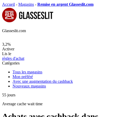
Accueil
-
Magasins
-
Remise en argent Glasseslit.com
Glasseslit.com
3,2%
Activer
Lis le
règles d'achat
Catégories
Tous les magasins
Mon préféré
Avec une augmentation du cashback
Nouveaux magasins
55
jours
Average
cache wait time
Achats avec cashback dans