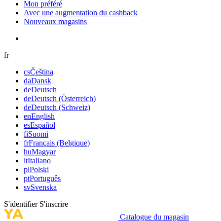
Mon préféré
Avec une augmentation du cashback
Nouveaux magasins
fr
cs
Čeština
da
Dansk
de
Deutsch
de
Deutsch (Österreich)
de
Deutsch (Schweiz)
en
English
es
Español
fi
Suomi
fr
Français (Belgique)
hu
Magyar
it
Italiano
pl
Polski
pt
Português
sv
Svenska
S'identifier
S'inscrire
Catalogue du magasin