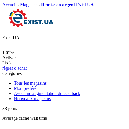
Accueil
-
Magasins
-
Remise en argent Exist UA
Exist UA
1,05%
Activer
Lis le
règles d'achat
Catégories
Tous les magasins
Mon préféré
Avec une augmentation du cashback
Nouveaux magasins
38
jours
Average
cache wait time