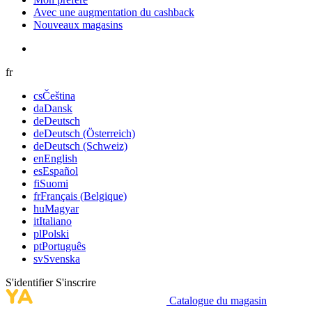
Avec une augmentation du cashback
Nouveaux magasins
fr
cs
Čeština
da
Dansk
de
Deutsch
de
Deutsch (Österreich)
de
Deutsch (Schweiz)
en
English
es
Español
fi
Suomi
fr
Français (Belgique)
hu
Magyar
it
Italiano
pl
Polski
pt
Português
sv
Svenska
S'identifier
S'inscrire
Catalogue du magasin