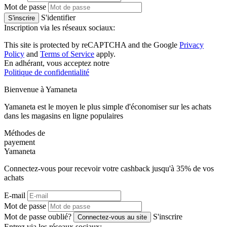
Mot de passe
S'identifier
S'inscrire
Inscription via les réseaux sociaux:
This site is protected by reCAPTCHA and the Google
Privacy
Policy
and
Terms of Service
apply.
En adhérant, vous acceptez notre
Politique de confidentialité
Bienvenue à
Ya
maneta
Yamaneta est le moyen le plus simple d'économiser sur les achats
dans les magasins en ligne populaires
Méthodes de
payement
Ya
maneta
Connectez-vous pour recevoir votre cashback jusqu'à
35%
de vos
achats
E-mail
Mot de passe
Mot de passe oublié?
S'inscrire
Connectez-vous au site
Entrez via les réseaux sociaux: