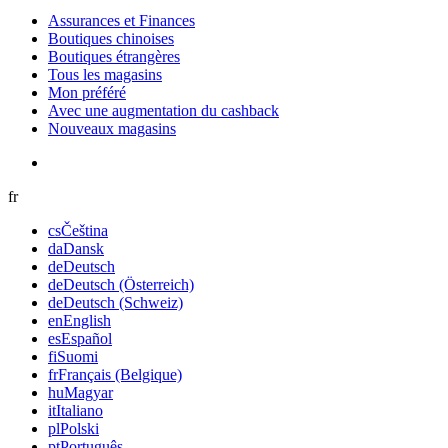
Assurances et Finances
Boutiques chinoises
Boutiques étrangères
Tous les magasins
Mon préféré
Avec une augmentation du cashback
Nouveaux magasins
fr
cs
Čeština
da
Dansk
de
Deutsch
de
Deutsch (Österreich)
de
Deutsch (Schweiz)
en
English
es
Español
fi
Suomi
fr
Français (Belgique)
hu
Magyar
it
Italiano
pl
Polski
pt
Português