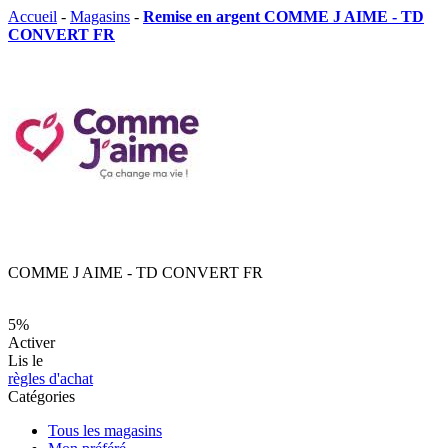
Accueil
-
Magasins
-
Remise en argent COMME J AIME - TD
CONVERT FR
COMME J AIME - TD CONVERT FR
5%
Activer
Lis le
règles d'achat
Catégories
Tous les magasins