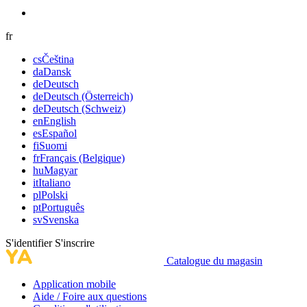
fr
cs
Čeština
da
Dansk
de
Deutsch
de
Deutsch (Österreich)
de
Deutsch (Schweiz)
en
English
es
Español
fi
Suomi
fr
Français (Belgique)
hu
Magyar
it
Italiano
pl
Polski
pt
Português
sv
Svenska
S'identifier
S'inscrire
Catalogue du magasin
Application mobile
Aide / Foire aux questions