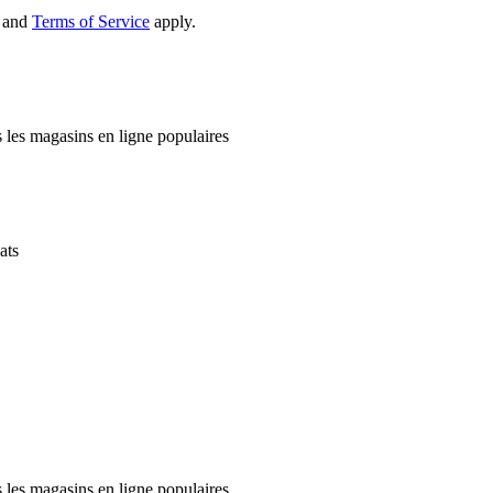
and
Terms of Service
apply.
 les magasins en ligne populaires
ats
 les magasins en ligne populaires