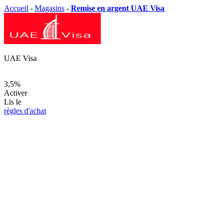
Accueil
-
Magasins
-
Remise en argent UAE Visa
UAE Visa
3,5%
Activer
Lis le
règles d'achat