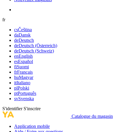
fr
cs
Čeština
da
Dansk
de
Deutsch
de
Deutsch (Österreich)
de
Deutsch (Schweiz)
en
English
es
Español
fi
Suomi
fr
Français
hu
Magyar
it
Italiano
pl
Polski
pt
Português
sv
Svenska
S'identifier
S'inscrire
Catalogue du magasin
Application mobile
Aide / Foire aux questions