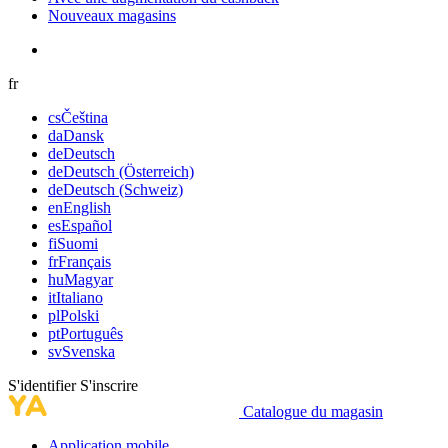
Nouveaux magasins
fr
cs
Čeština
da
Dansk
de
Deutsch
de
Deutsch (Österreich)
de
Deutsch (Schweiz)
en
English
es
Español
fi
Suomi
fr
Français
hu
Magyar
it
Italiano
pl
Polski
pt
Português
sv
Svenska
S'identifier
S'inscrire
Catalogue du magasin
Application mobile