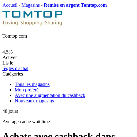
Accueil
-
Magasins
-
Remise en argent Tomtop.com
Tomtop.com
4,5%
Activer
Lis le
règles d'achat
Catégories
Tous les magasins
Mon préféré
Avec une augmentation du cashback
Nouveaux magasins
48
jours
Average
cache wait time
Achats avec cashback dans