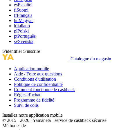
es
Español
fi
Suomi
fr
Français
hu
Magyar
it
Italiano
pl
Polski
pt
Português
sv
Svenska
S'identifier
S'inscrire
Catalogue du magasin
Application mobile
Aide / Foire aux questions
Conditions d'utilisation
Politique de confidentialité
Comment fonctionne le cashback
Règles d'achat
Programme de fidélité
Suivi de colis
Installez notre application mobile
© 2015 - 2026 «Yamaneta -
service de cashback sécurisé
Méthodes de