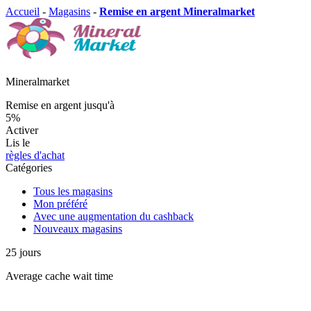
Accueil
-
Magasins
-
Remise en argent Mineralmarket
Mineralmarket
Remise en argent jusqu'à
5%
Activer
Lis le
règles d'achat
Catégories
Tous les magasins
Mon préféré
Avec une augmentation du cashback
Nouveaux magasins
25
jours
Average
cache wait time