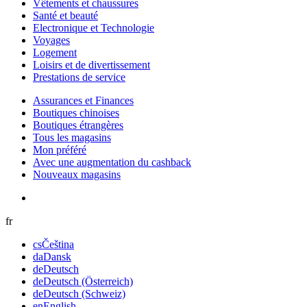
Vêtements et chaussures
Santé et beauté
Electronique et Technologie
Voyages
Logement
Loisirs et de divertissement
Prestations de service
Assurances et Finances
Boutiques chinoises
Boutiques étrangères
Tous les magasins
Mon préféré
Avec une augmentation du cashback
Nouveaux magasins
fr
cs
Čeština
da
Dansk
de
Deutsch
de
Deutsch (Österreich)
de
Deutsch (Schweiz)
en
English