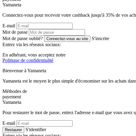
Ya
maneta
Connectez-vous pour recevoir votre cashback jusqu'à
35%
de vos ach
E-mail
Mot de passe
Mot de passe oublié?
S'inscrire
Connectez-vous au site
Entrez via les réseaux sociaux:
En adhérant, vous acceptez notre
Politique de confidentialité
Bienvenue à
Ya
maneta
Yamaneta est le moyen le plus simple d'économiser sur les achats dans
Méthodes de
payement
Ya
maneta
Pour restaurer le mot de passe, entrez l'adresse e-mail que vous avez sp
E-mail
S'identifier
Restaurer
Entrez via les réseaux sociaux: