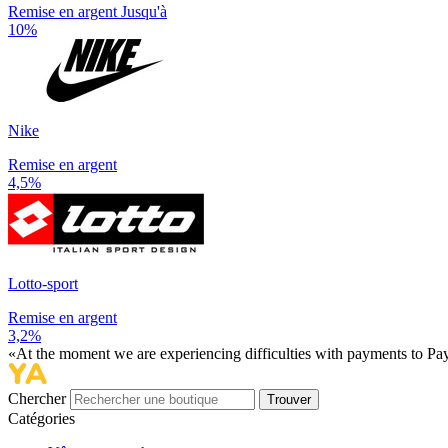
Remise en argent Jusqu'à
10%
Nike
Remise en argent
4,5%
Lotto-sport
Remise en argent
3,2%
«At the moment we are experiencing difficulties with payments to PayP
Chercher
Trouver
Catégories