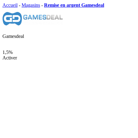
Accueil
-
Magasins
-
Remise en argent Gamesdeal
Gamesdeal
1,5%
Activer