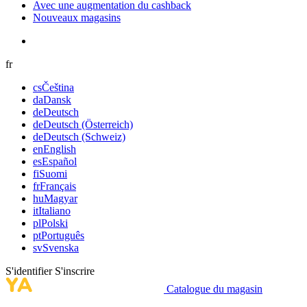
Avec une augmentation du cashback
Nouveaux magasins
fr
cs
Čeština
da
Dansk
de
Deutsch
de
Deutsch (Österreich)
de
Deutsch (Schweiz)
en
English
es
Español
fi
Suomi
fr
Français
hu
Magyar
it
Italiano
pl
Polski
pt
Português
sv
Svenska
S'identifier
S'inscrire
Catalogue du magasin