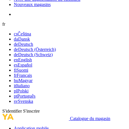
Nouveaux magasins
fr
cs
Čeština
da
Dansk
de
Deutsch
de
Deutsch (Österreich)
de
Deutsch (Schweiz)
en
English
es
Español
fi
Suomi
fr
Français
hu
Magyar
it
Italiano
pl
Polski
pt
Português
sv
Svenska
S'identifier
S'inscrire
Catalogue du magasin
Application mobile