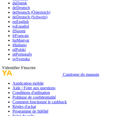
da
Dansk
de
Deutsch
de
Deutsch (Österreich)
de
Deutsch (Schweiz)
en
English
es
Español
fi
Suomi
fr
Français
hu
Magyar
it
Italiano
pl
Polski
pt
Português
sv
Svenska
S'identifier
S'inscrire
Catalogue du magasin
Application mobile
Aide / Foire aux questions
Conditions d'utilisation
Politique de confidentialité
Comment fonctionne le cashback
Règles d'achat
Programme de fidélité
Suivi de colis