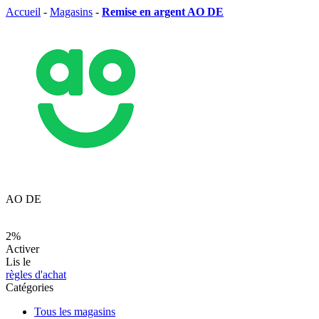
Accueil
-
Magasins
-
Remise en argent AO DE
AO DE
2%
Activer
Lis le
règles d'achat
Catégories
Tous les magasins