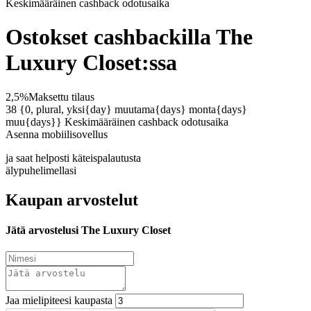
Keskimääräinen
cashback odotusaika
Ostokset cashbackilla The
Luxury Closet:ssa
2,5%
Maksettu tilaus
38 {0, plural, yksi{day} muutama{days} monta{days}
muu{days}}
Keskimääräinen cashback odotusaika
Asenna mobiilisovellus
ja saat helposti käteispalautusta
älypuhelimellasi
Kaupan arvostelut
Jätä arvostelusi The Luxury Closet
Jaa mielipiteesi kaupasta