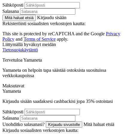
Sähköposti
Salasana
Kirjaudu sisään
Mitä haluat etsiä
Rekisteröinti sosiaalisten verkostojen kautta:
This site is protected by reCAPTCHA and the Google
Privacy
Policy
and
Terms of Service
apply.
Liittymällä hyväksyt meidän
Tietosuojakäytäntö
Tervetuloa
Ya
maneta
Yamaneta on helpoin tapa säästää ostoksista suosituissa
verkkokaupoissa
Maksutavat
Ya
maneta
Kirjaudu sisään saadaksesi cashbackisi jopa
35%
ostoistasi
Sähköposti
Salasana
Unohditko salasanasi?
Mitä haluat etsiä
Kirjaudu sivustolle
Kirjaudu sosiaalisten verkostojen kautta: