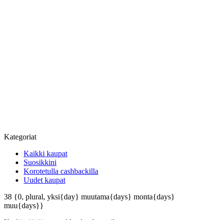
Kategoriat
Kaikki kaupat
Suosikkini
Korotetulla cashbackilla
Uudet kaupat
38
{0, plural, yksi{day} muutama{days} monta{days}
muu{days}}