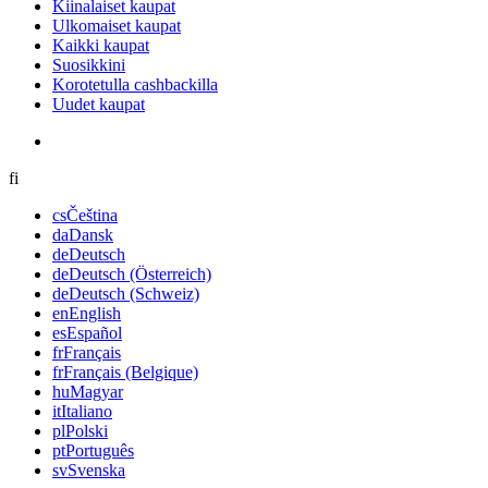
Kiinalaiset kaupat
Ulkomaiset kaupat
Kaikki kaupat
Suosikkini
Korotetulla cashbackilla
Uudet kaupat
fi
cs
Čeština
da
Dansk
de
Deutsch
de
Deutsch (Österreich)
de
Deutsch (Schweiz)
en
English
es
Español
fr
Français
fr
Français (Belgique)
hu
Magyar
it
Italiano
pl
Polski
pt
Português
sv
Svenska