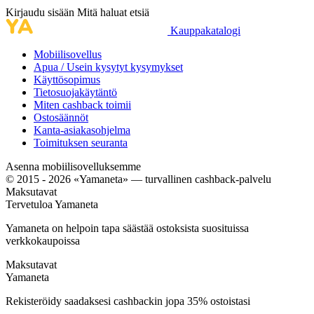
Kirjaudu sisään
Mitä haluat etsiä
Kauppakatalogi
Mobiilisovellus
Apua / Usein kysytyt kysymykset
Käyttösopimus
Tietosuojakäytäntö
Miten cashback toimii
Ostosäännöt
Kanta-asiakasohjelma
Toimituksen seuranta
Asenna mobiilisovelluksemme
© 2015 - 2026 «Yamaneta» —
turvallinen cashback-palvelu
Maksutavat
Tervetuloa
Ya
maneta
Yamaneta on helpoin tapa säästää ostoksista suosituissa
verkkokaupoissa
Maksutavat
Ya
maneta
Rekisteröidy saadaksesi cashbackin jopa
35%
ostoistasi