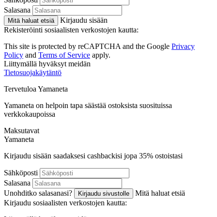
Salasana
Kirjaudu sisään
Mitä haluat etsiä
Rekisteröinti sosiaalisten verkostojen kautta:
This site is protected by reCAPTCHA and the Google
Privacy
Policy
and
Terms of Service
apply.
Liittymällä hyväksyt meidän
Tietosuojakäytäntö
Tervetuloa
Ya
maneta
Yamaneta on helpoin tapa säästää ostoksista suosituissa
verkkokaupoissa
Maksutavat
Ya
maneta
Kirjaudu sisään saadaksesi cashbackisi jopa
35%
ostoistasi
Sähköposti
Salasana
Unohditko salasanasi?
Mitä haluat etsiä
Kirjaudu sivustolle
Kirjaudu sosiaalisten verkostojen kautta: