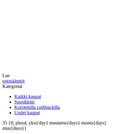
Lue
ostosäännöt
Kategoriat
Kaikki kaupat
Suosikkini
Korotetulla cashbackilla
Uudet kaupat
35
{0, plural, yksi{day} muutama{days} monta{days}
muu{days}}