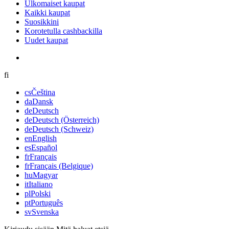
Ulkomaiset kaupat
Kaikki kaupat
Suosikkini
Korotetulla cashbackilla
Uudet kaupat
fi
cs
Čeština
da
Dansk
de
Deutsch
de
Deutsch (Österreich)
de
Deutsch (Schweiz)
en
English
es
Español
fr
Français
fr
Français (Belgique)
hu
Magyar
it
Italiano
pl
Polski
pt
Português
sv
Svenska