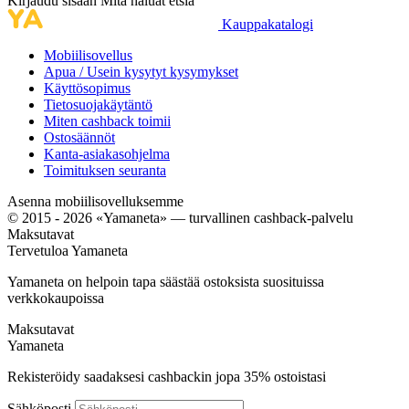
Kirjaudu sisään
Mitä haluat etsiä
Kauppakatalogi
Mobiilisovellus
Apua / Usein kysytyt kysymykset
Käyttösopimus
Tietosuojakäytäntö
Miten cashback toimii
Ostosäännöt
Kanta-asiakasohjelma
Toimituksen seuranta
Asenna mobiilisovelluksemme
© 2015 - 2026 «Yamaneta» —
turvallinen cashback-palvelu
Maksutavat
Tervetuloa
Ya
maneta
Yamaneta on helpoin tapa säästää ostoksista suosituissa
verkkokaupoissa
Maksutavat
Ya
maneta
Rekisteröidy saadaksesi cashbackin jopa
35%
ostoistasi
Sähköposti