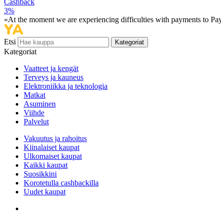
Cashback
3%
«At the moment we are experiencing difficulties with payments to PayP
Etsi
Kategoriat
Kategoriat
Vaatteet ja kengät
Terveys ja kauneus
Elektroniikka ja teknologia
Matkat
Asuminen
Viihde
Palvelut
Vakuutus ja rahoitus
Kiinalaiset kaupat
Ulkomaiset kaupat
Kaikki kaupat
Suosikkini
Korotetulla cashbackilla
Uudet kaupat