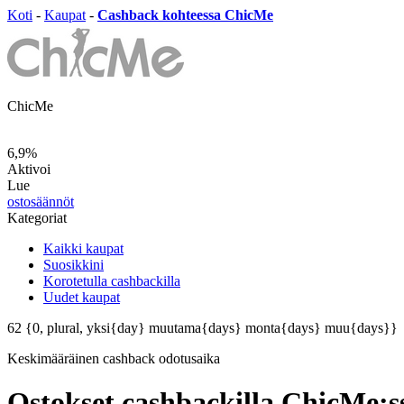
Koti
-
Kaupat
-
Cashback kohteessa ChicMe
ChicMe
6,9%
Aktivoi
Lue
ostosäännöt
Kategoriat
Kaikki kaupat
Suosikkini
Korotetulla cashbackilla
Uudet kaupat
62
{0, plural, yksi{day} muutama{days} monta{days} muu{days}}
Keskimääräinen
cashback odotusaika
Ostokset cashbackilla ChicMe:s