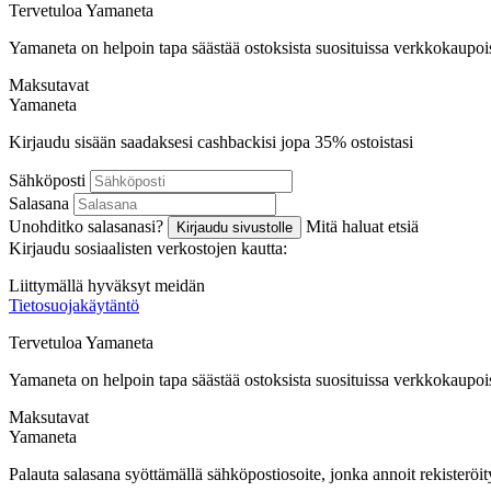
Tervetuloa
Ya
maneta
Yamaneta on helpoin tapa säästää ostoksista suosituissa verkkokaupoi
Maksutavat
Ya
maneta
Kirjaudu sisään saadaksesi cashbackisi jopa
35%
ostoistasi
Sähköposti
Salasana
Unohditko salasanasi?
Mitä haluat etsiä
Kirjaudu sivustolle
Kirjaudu sosiaalisten verkostojen kautta:
Liittymällä hyväksyt meidän
Tietosuojakäytäntö
Tervetuloa
Ya
maneta
Yamaneta on helpoin tapa säästää ostoksista suosituissa verkkokaupoi
Maksutavat
Ya
maneta
Palauta salasana syöttämällä sähköpostiosoite, jonka annoit rekisteröit