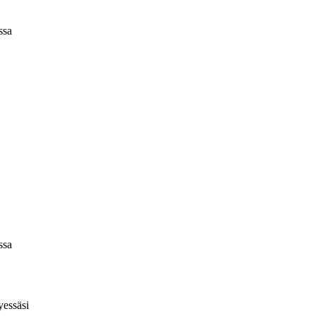
ssa
ssa
yessäsi