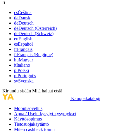
fi
cs
Čeština
da
Dansk
de
Deutsch
de
Deutsch (Österreich)
de
Deutsch (Schweiz)
en
English
es
Español
fr
Français
fr
Français (Belgique)
hu
Magyar
it
Italiano
pl
Polski
pt
Português
sv
Svenska
Kirjaudu sisään
Mitä haluat etsiä
Kauppakatalogi
Mobiilisovellus
Apua / Usein kysytyt kysymykset
Käyttösopimus
Tietosuojakäytäntö
Miten cashback toimii