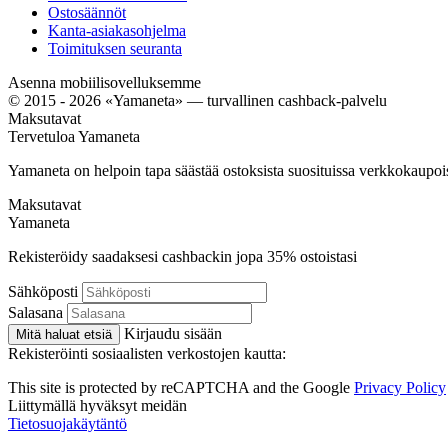
Ostosäännöt
Kanta-asiakasohjelma
Toimituksen seuranta
Asenna mobiilisovelluksemme
© 2015 - 2026 «Yamaneta» —
turvallinen cashback-palvelu
Maksutavat
Tervetuloa
Ya
maneta
Yamaneta on helpoin tapa säästää ostoksista suosituissa verkkokaupoi
Maksutavat
Ya
maneta
Rekisteröidy saadaksesi cashbackin jopa
35%
ostoistasi
Sähköposti
Salasana
Kirjaudu sisään
Mitä haluat etsiä
Rekisteröinti sosiaalisten verkostojen kautta:
This site is protected by reCAPTCHA and the Google
Privacy Policy
Liittymällä hyväksyt meidän
Tietosuojakäytäntö