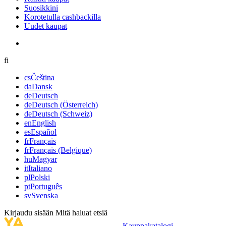
Suosikkini
Korotetulla cashbackilla
Uudet kaupat
fi
cs
Čeština
da
Dansk
de
Deutsch
de
Deutsch (Österreich)
de
Deutsch (Schweiz)
en
English
es
Español
fr
Français
fr
Français (Belgique)
hu
Magyar
it
Italiano
pl
Polski
pt
Português
sv
Svenska
Kirjaudu sisään
Mitä haluat etsiä
Kauppakatalogi