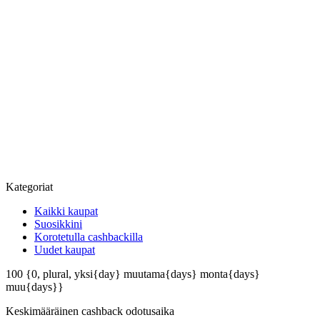
Kategoriat
Kaikki kaupat
Suosikkini
Korotetulla cashbackilla
Uudet kaupat
100
{0, plural, yksi{day} muutama{days} monta{days}
muu{days}}
Keskimääräinen
cashback odotusaika