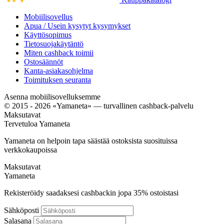
Mobiilisovellus
Apua / Usein kysytyt kysymykset
Käyttösopimus
Tietosuojakäytäntö
Miten cashback toimii
Ostosäännöt
Kanta-asiakasohjelma
Toimituksen seuranta
Asenna mobiilisovelluksemme
© 2015 - 2026 «Yamaneta» —
turvallinen cashback-palvelu
Maksutavat
Tervetuloa
Ya
maneta
Yamaneta on helpoin tapa säästää ostoksista suosituissa
verkkokaupoissa
Maksutavat
Ya
maneta
Rekisteröidy saadaksesi cashbackin jopa
35%
ostoistasi
Sähköposti
Salasana