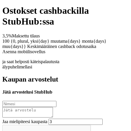
Ostokset cashbackilla
StubHub:ssa
3,5%
Maksettu tilaus
100 {0, plural, yksi{day} muutama{days} monta{days}
muu{days}}
Keskimääräinen cashback odotusaika
Asenna mobiilisovellus
ja saat helposti käteispalautusta
älypuhelimellasi
Kaupan arvostelut
Jätä arvostelusi StubHub
Jaa mielipiteesi kaupasta