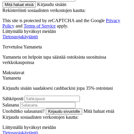
Kirjaudu sisään
Mitä haluat etsiä
Rekisteröinti sosiaalisten verkostojen kautta:
This site is protected by reCAPTCHA and the Google
Privacy
Policy
and
Terms of Service
apply.
Liittymällä hyväksyt meidän
Tietosuojakäytäntö
Tervetuloa
Ya
maneta
Yamaneta on helpoin tapa säästää ostoksista suosituissa
verkkokaupoissa
Maksutavat
Ya
maneta
Kirjaudu sisään saadaksesi cashbackisi jopa
35%
ostoistasi
Sähköposti
Salasana
Unohditko salasanasi?
Mitä haluat etsiä
Kirjaudu sivustolle
Kirjaudu sosiaalisten verkostojen kautta:
Liittymällä hyväksyt meidän
Tietosuojakäytäntö