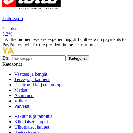
Lotto-sport
Cashback
3,2%
«At the moment we are experiencing difficulties with payments to
PayPal, we will fix the problem in the near future»
Etsi
Kategoriat
Kategoriat
Vaatteet ja kengät
Terveys ja kauneus
Elektroniikka ja teknologia
Matkat
Asuminen
Viihde
Palvelut
Vakuutus ja rahoitus
Kiinalaiset kaupat
Ulkomaiset kaupat
Kaikki kaupat