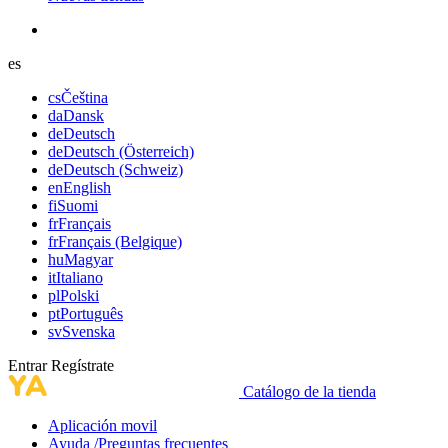
es
cs
Čeština
da
Dansk
de
Deutsch
de
Deutsch (Österreich)
de
Deutsch (Schweiz)
en
English
fi
Suomi
fr
Français
fr
Français (Belgique)
hu
Magyar
it
Italiano
pl
Polski
pt
Português
sv
Svenska
Entrar
Regístrate
Catálogo de la tienda
Aplicación movil
Ayuda /Preguntas frecuentes