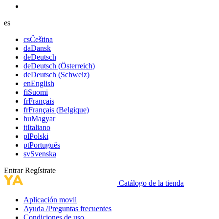
es
cs
Čeština
da
Dansk
de
Deutsch
de
Deutsch (Österreich)
de
Deutsch (Schweiz)
en
English
fi
Suomi
fr
Français
fr
Français (Belgique)
hu
Magyar
it
Italiano
pl
Polski
pt
Português
sv
Svenska
Entrar
Regístrate
Catálogo de la tienda
Aplicación movil
Ayuda /Preguntas frecuentes
Condiciones de uso