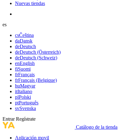
Nuevas tiendas
es
cs
Čeština
da
Dansk
de
Deutsch
de
Deutsch (Österreich)
de
Deutsch (Schweiz)
en
English
fi
Suomi
fr
Français
fr
Français (Belgique)
hu
Magyar
it
Italiano
pl
Polski
pt
Português
sv
Svenska
Entrar
Regístrate
Catálogo de la tienda
Aplicación movil