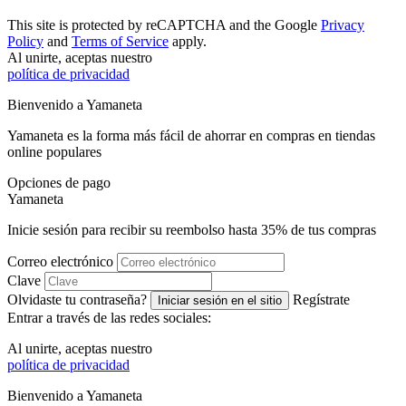
This site is protected by reCAPTCHA and the Google
Privacy
Policy
and
Terms of Service
apply.
Al unirte, aceptas nuestro
política de privacidad
Bienvenido a
Ya
maneta
Yamaneta es la forma más fácil de ahorrar en compras en tiendas
online populares
Opciones de pago
Ya
maneta
Inicie sesión para recibir su reembolso hasta
35%
de tus compras
Correo electrónico
Clave
Olvidaste tu contraseña?
Regístrate
Iniciar sesión en el sitio
Entrar a través de las redes sociales:
Al unirte, aceptas nuestro
política de privacidad
Bienvenido a
Ya
maneta